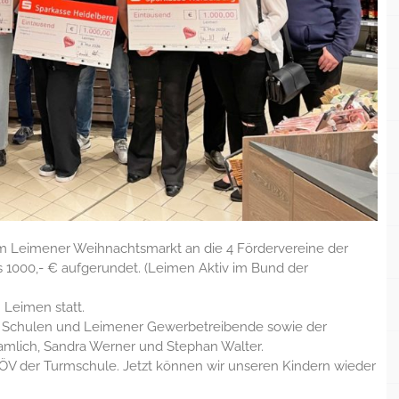
m Leimener Weihnachtsmarkt an die 4 Fördervereine der
 1000,- € aufgerundet. (Leimen Aktiv im Bund der
 Leimen statt.
/ Schulen und Leimener Gewerbetreibende sowie der
amlich, Sandra Werner und Stephan Walter.
ÖV der Turmschule. Jetzt können wir unseren Kindern wieder