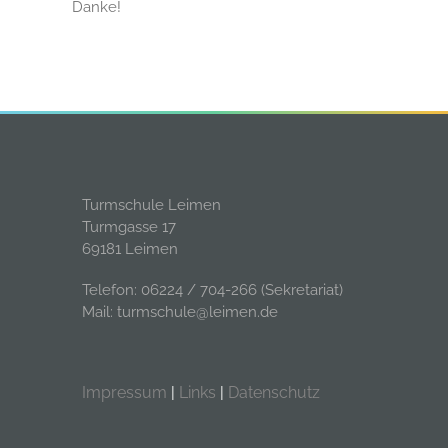
Danke!
Turmschule Leimen
Turmgasse 17
69181 Leimen
Telefon: 06224 / 704-266 (Sekretariat)
Mail: turmschule@leimen.de
Impressum
|
Links
|
Datenschutz